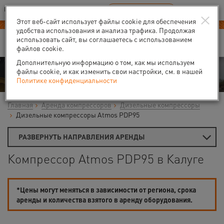
Ваш город:
Калуга
RU
EN
×
В Вашем регионе нет наших офисов
ВЫБРАТЬ БЛИЖАЙШИЙ
Этот веб-сайт использует файлы cookie для обеспечения
удобства использования и анализа трафика. Продолжая
использовать сайт, вы соглашаетесь с использованием
файлов cookie.
Дополнительную информацию о том, как мы используем
Аренда
файлы cookie, и как изменить свои настройки, см. в нашей
Политике конфиденциальности
Главная
Аренда компрессоров
Дизельные компрессоры
Дизельные компрессоры Atmos PDP95
РАЗВЕРНУТЬ НАПРАВЛЕНИЯ АРЕНДЫ
Компрессор Atmos PDP95 в Калуге
*Цены могут меняться в зависимости от региона, срока
аренды и количества взятого в аренду оборудования.