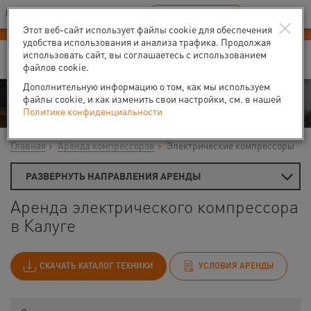
Ваш город:
Калуга
RU
EN
×
В Вашем регионе нет наших офисов
ВЫБРАТЬ БЛИЖАЙШИЙ
Этот веб-сайт использует файлы cookie для обеспечения
удобства использования и анализа трафика. Продолжая
использовать сайт, вы соглашаетесь с использованием
файлов cookie.
Дополнительную информацию о том, как мы используем
Аренда
файлы cookie, и как изменить свои настройки, см. в нашей
Политике конфиденциальности
Главная
Аренда компрессоров
Электрические компрессоры
РАЗВЕРНУТЬ НАПРАВЛЕНИЯ АРЕНДЫ
Аренда электрического компрессора
в Калуге
СКАЧАТЬ КАТАЛОГ ТЕХНИКИ
УСЛОВИЯ АРЕНДЫ