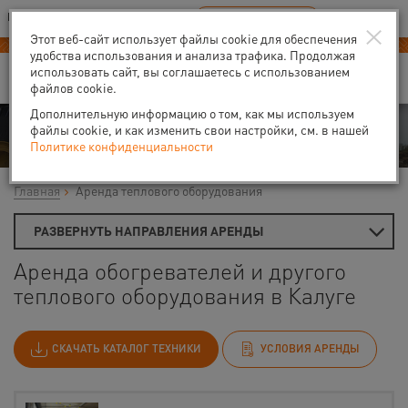
Ваш город:
Калуга
RU
EN
×
В Вашем регионе нет наших офисов
ВЫБРАТЬ БЛИЖАЙШИЙ
Этот веб-сайт использует файлы cookie для обеспечения
удобства использования и анализа трафика. Продолжая
использовать сайт, вы соглашаетесь с использованием
файлов cookie.
Дополнительную информацию о том, как мы используем
Аренда
файлы cookie, и как изменить свои настройки, см. в нашей
Политике конфиденциальности
Главная
Аренда теплового оборудования
РАЗВЕРНУТЬ НАПРАВЛЕНИЯ АРЕНДЫ
Аренда обогревателей и другого
теплового оборудования в Калуге
СКАЧАТЬ КАТАЛОГ ТЕХНИКИ
УСЛОВИЯ АРЕНДЫ