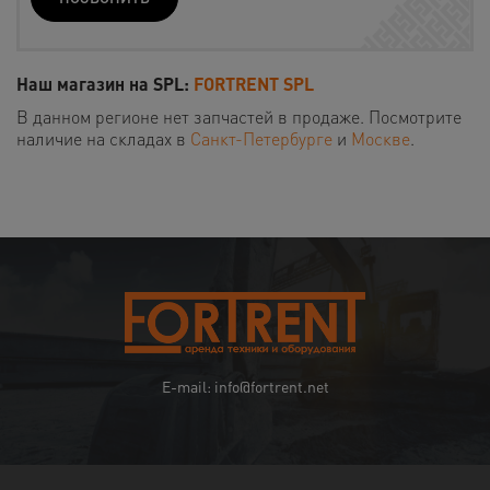
Наш магазин на SPL:
FORTRENT SPL
В данном регионе нет запчастей в продаже. Посмотрите
наличие на складах в
Санкт-Петербурге
и
Москве
.
E-mail: info@fortrent.net