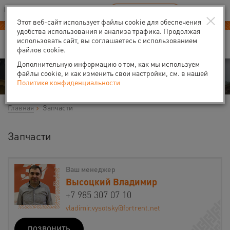
Ваш город:
Калуга
RU
EN
×
В Вашем регионе нет наших офисов
ВЫБРАТЬ БЛИЖАЙШИЙ
Этот веб-сайт использует файлы cookie для обеспечения
удобства использования и анализа трафика. Продолжая
использовать сайт, вы соглашаетесь с использованием
файлов cookie.
Дополнительную информацию о том, как мы используем
Продажа запчастей
файлы cookie, и как изменить свои настройки, см. в нашей
Политике конфиденциальности
Главная
Запчасти
Запчасти
Ваш менеджер
Высоцкий Владимир
+7 985 307 07 10
vladimir.vysotsky@fortrent.net
ПОЗВОНИТЬ