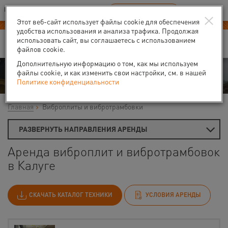
Ваш город:
Калуга
RU
EN
×
В Вашем регионе нет наших офисов
ВЫБРАТЬ БЛИЖАЙШИЙ
Этот веб-сайт использует файлы cookie для обеспечения
удобства использования и анализа трафика. Продолжая
использовать сайт, вы соглашаетесь с использованием
файлов cookie.
Дополнительную информацию о том, как мы используем
Аренда
файлы cookie, и как изменить свои настройки, см. в нашей
Политике конфиденциальности
Главная
Виброплиты и вибротрамбовки
РАЗВЕРНУТЬ НАПРАВЛЕНИЯ АРЕНДЫ
Аренда виброплит и вибротрамбовок
в Калуге
СКАЧАТЬ КАТАЛОГ ТЕХНИКИ
УСЛОВИЯ АРЕНДЫ