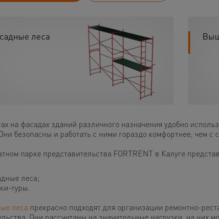
садные леса
Выш
тах на фасадах зданий различного назначения удобно испол
 Они безопасны и работать с ними гораздо комфортнее, чем с
атном парке представительства FORTRENT в Калуге предста
дные леса;
ки-туры.
ые леса
прекрасно подходят для организации ремонтно-рест
ельства.
Они рассчитаны на значительные нагрузки, на них м