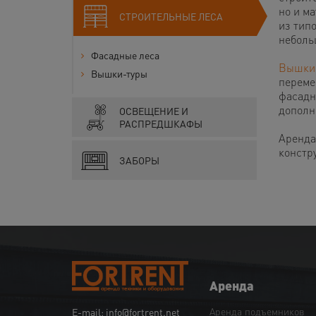
но и м
СТРОИТЕЛЬНЫЕ ЛЕСА
из тип
неболь
Фасадные леса
Вышки
Вышки-туры
переме
фасадн
дополн
ОСВЕЩЕНИЕ И
РАСПРЕДШКАФЫ
Аренда
констр
ЗАБОРЫ
Аренда
Аренда подъемников
E-mail: info@fortrent.net