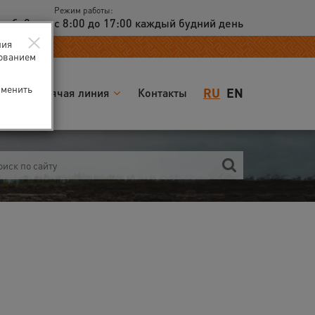
Режим работы:
доб. 2
с 8:00 до 17:00 каждый будний день
×
ния
зованием
зменить
RU
EN
я
Горячая линия
Контакты