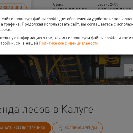
Офис:
Сервис 24/7:
БЛИЖАЙШИЙ
8 4842 90 94 95
8 4842 90 94 95 
б-сайт использует файлы cookie для обеспечения удобства использова
за трафика. Продолжая использовать сайт, вы соглашаетесь с исполь
cookie.
тельную информацию о том, как мы используем файлы cookie, и как и
ти
О нас
Событи
стройки, см. в нашей
Политике конфиденциальности
нда лесов в Калуге
КАЧАТЬ КАТАЛОГ ТЕХНИКИ
УСЛОВИЯ АРЕНДЫ