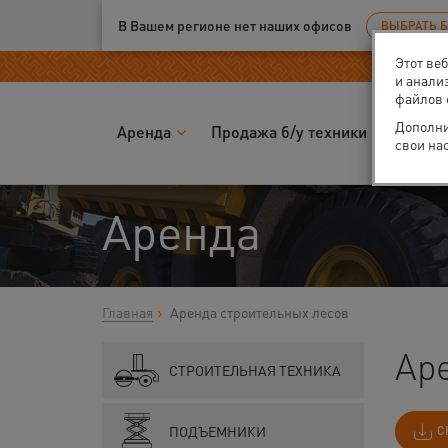
Ваш город:
Калуга
В Вашем регионе нет наших офисов
ВЫБРАТЬ 
Этот ве
и анали
файлов 
Дополни
Аренда
Продажа б/у техники
Запчас
свои на
Аренда
Главная
Аренда строительных лесов
Аре
СТРОИТЕЛЬНАЯ ТЕХНИКА
ПОДЪЕМНИКИ
С