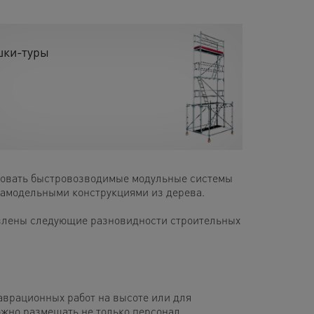
ки-туры
ьзовать быстровозводимые модульные системы
 самодельными конструкциями из дерева.
влены следующие разновидности строительных
аврационных работ на высоте или для
ожно размещать не только персонал,