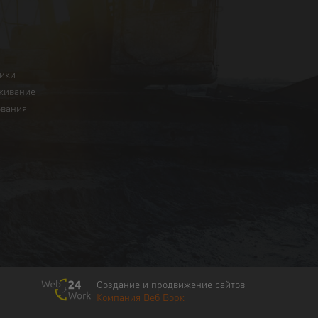
ники
живание
ования
Создание и продвижение сайтов
Компания Веб Ворк