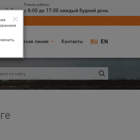
Режим работы:
доб. 2
с 8:00 до 17:00 каждый будний день
×
ния
зованием
зменить
RU
EN
я
Горячая линия
Контакты
ге