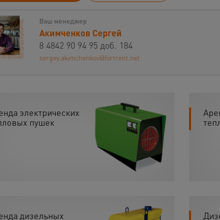
Ваш менеджер
Акимченков Сергей
8 4842 90 94 95 доб. 184
sergey.akimchenkov@fortrent.net
енда электрических
Аре
пловых пушек
теп
енда дизельных
Диз