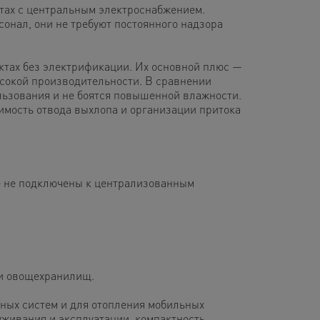
тах с центральным электроснабжением.
онал, они не требуют постоянного надзора
ктах без электрификации. Их основной плюс —
ысокой производительности. В сравнении
льзования и не боятся повышенной влажности.
мость отвода выхлопа и организации притока
ые не подключены к централизованным
 и овощехранилищ.
ных систем и для отопления мобильных
уживания и эксплуатации, компактность