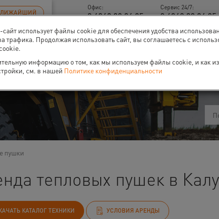
Офис:
Сервис 24/7:
БЛИЖАЙШИЙ
8 4842 90 94 95
8 4842 90 94 95 
б-сайт использует файлы cookie для обеспечения удобства использова
за трафика. Продолжая использовать сайт, вы соглашаетесь с исполь
cookie.
тельную информацию о том, как мы используем файлы cookie, и как и
ти
О нас
Событи
стройки, см. в нашей
Политике конфиденциальности
е пушки
нда тепловых пушек в Калу
КАЧАТЬ КАТАЛОГ ТЕХНИКИ
УСЛОВИЯ АРЕНДЫ