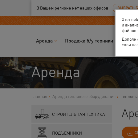
Ваш город:
Калуга
В Вашем регионе нет наших офисов
ВЫБРАТЬ 
Этот ве
и анали
файлов 
Дополни
Аренда
Продажа б/у техники
Запчас
свои на
Аренда
Главная
Аренда теплового оборудования
Тепловы
Аре
СТРОИТЕЛЬНАЯ ТЕХНИКА
ПОДЪЕМНИКИ
С