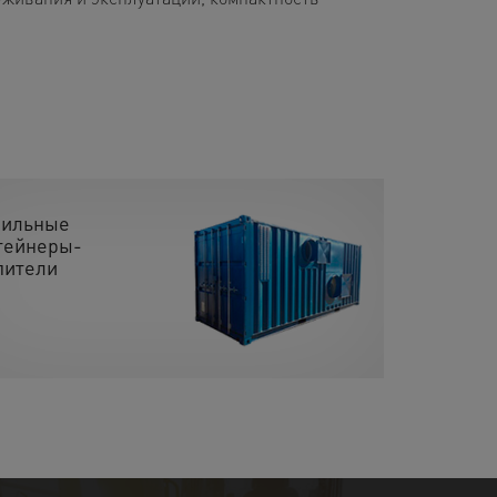
ильные
тейнеры-
пители