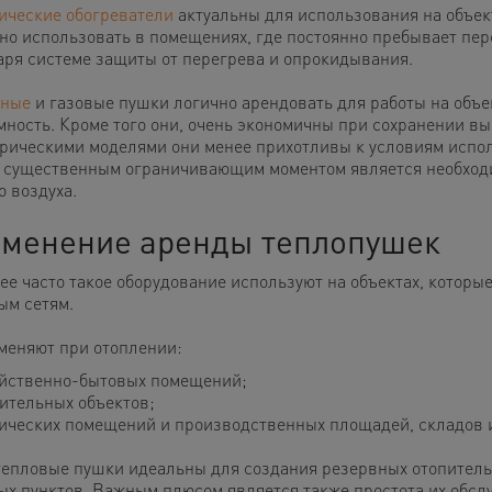
ические обогреватели
актуальны для использования на объек
но использовать в помещениях, где постоянно пребывает перс
аря системе защиты от перегрева и опрокидывания.
ьные
и газовые пушки логично арендовать для работы на объе
мность. Кроме того они, очень экономичны при сохранении в
трическими моделями они менее прихотливы к условиям испо
 существенным ограничивающим моментом является необходи
о воздуха.
менение аренды теплопушек
ее часто такое оборудование используют на объектах, котор
ым сетям.
меняют при отоплении:
йственно-бытовых помещений;
ительных объектов;
ических помещений и производственных площадей, складов
тепловые пушки идеальны для создания резервных отопитель
ых пунктов. Важным плюсом является также простота их обсл