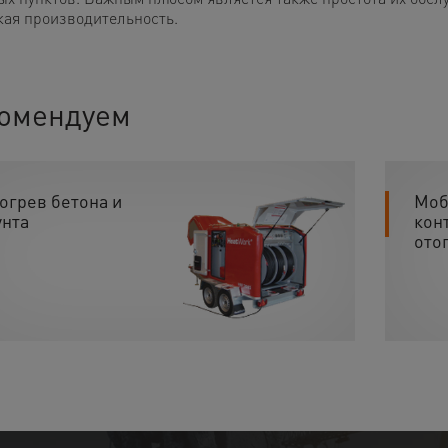
кая производительность.
омендуем
огрев бетона и
Моб
унта
кон
ото