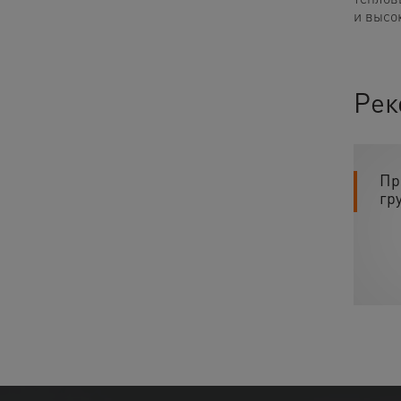
и высо
Рек
Пр
гр