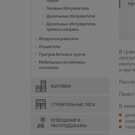
пушки
те
Газовые обогреватели
Дизельные обогреватели
Дизельные обогреватели,
прямого нагрева
Воздухонагреватели
Осушители
В срав
Прогрев бетона и грунта
прогре
Мобильные контейнеры-
наилуч
отопители
и круг
Разнов
БЫТОВКИ
Предст
СТРОИТЕЛЬНЫЕ ЛЕСА
В зави
дизе
ОСВЕЩЕНИЕ И
элек
РАСПРЕДШКАФЫ
тепл