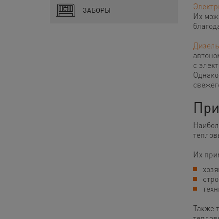
Электр
ЗАБОРЫ
Их мож
благод
Дизел
автоно
с элек
Однако
свежег
При
Наибол
теплов
Их при
хозя
стро
техн
Также 
теплов