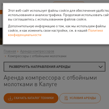
Ваш город:
Калуга
RU
EN
В Вашем регионе нет наших офисов
ВЫБРАТЬ БЛИЖАЙШИЙ
Этот веб-сайт использует файлы cookie для обеспечения удобств
использования и анализа трафика. Продолжая использовать сай
вы соглашаетесь с использованием файлов cookie.
Дополнительную информацию о том, как мы используем файлы
cookie, и как изменить свои настройки, см. в нашей
Политике
Аренда
конфиденциальности
Главная
Аренда компрессоров
Компрессоры с отбойными молотками
РАЗВЕРНУТЬ НАПРАВЛЕНИЯ АРЕНДЫ
Аренда компрессора с отбойными
молотками в Калуге
СКАЧАТЬ КАТАЛОГ ТЕХНИКИ
УСЛОВИЯ АРЕНДЫ