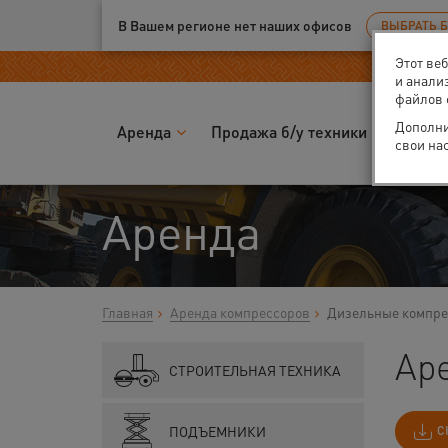
Ваш город:
Калуга
В Вашем регионе нет наших офисов
ВЫБРАТЬ 
Этот ве
и анали
файлов 
Дополни
Аренда
Продажа б/у техники
Запчас
свои на
Аренда
Главная
Аренда компрессоров
Дизельные компр
Ар
СТРОИТЕЛЬНАЯ ТЕХНИКА
ПОДЪЕМНИКИ
С