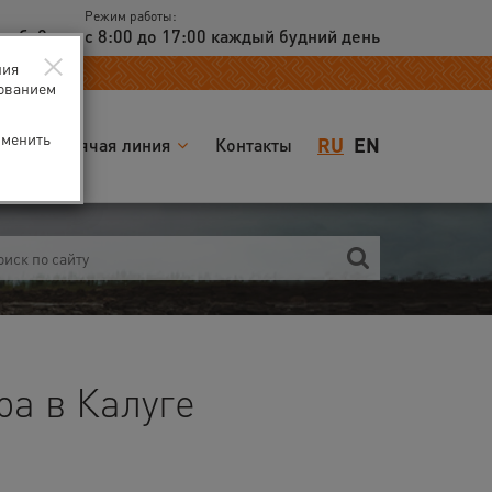
Режим работы:
доб. 2
с 8:00 до 17:00 каждый будний день
×
ния
зованием
зменить
RU
EN
я
Горячая линия
Контакты
а в Калуге