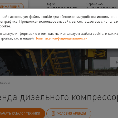
Офис:
Сервис 24/7:
БЛИЖАЙШИЙ
8 4842 90 94 95
8 4842 90 94 95 
б-сайт использует файлы cookie для обеспечения удобства использова
за трафика. Продолжая использовать сайт, вы соглашаетесь с исполь
cookie.
тельную информацию о том, как мы используем файлы cookie, и как и
ти
О нас
Событи
стройки, см. в нашей
Политике конфиденциальности
ессоры
енда дизельного компрессор
КАЧАТЬ КАТАЛОГ ТЕХНИКИ
УСЛОВИЯ АРЕНДЫ