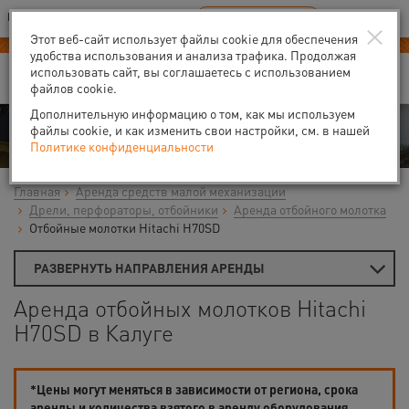
Ваш город:
Калуга
RU
EN
×
В Вашем регионе нет наших офисов
ВЫБРАТЬ БЛИЖАЙШИЙ
Этот веб-сайт использует файлы cookie для обеспечения
удобства использования и анализа трафика. Продолжая
использовать сайт, вы соглашаетесь с использованием
файлов cookie.
Дополнительную информацию о том, как мы используем
Аренда
файлы cookie, и как изменить свои настройки, см. в нашей
Политике конфиденциальности
Главная
Аренда средств малой механизации
Дрели, перфораторы, отбойники
Аренда отбойного молотка
Отбойные молотки Hitachi H70SD
РАЗВЕРНУТЬ НАПРАВЛЕНИЯ АРЕНДЫ
Аренда отбойных молотков Hitachi
H70SD в Калуге
*Цены могут меняться в зависимости от региона, срока
аренды и количества взятого в аренду оборудования.