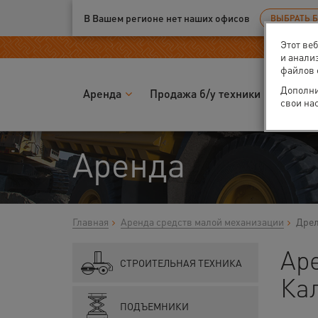
Ваш город:
Калуга
В Вашем регионе нет наших офисов
ВЫБРАТЬ 
Этот ве
и анали
файлов 
Дополни
Аренда
Продажа б/у техники
Запчас
свои на
Аренда
Главная
Аренда средств малой механизации
Дрел
Ар
СТРОИТЕЛЬНАЯ ТЕХНИКА
Ка
ПОДЪЕМНИКИ