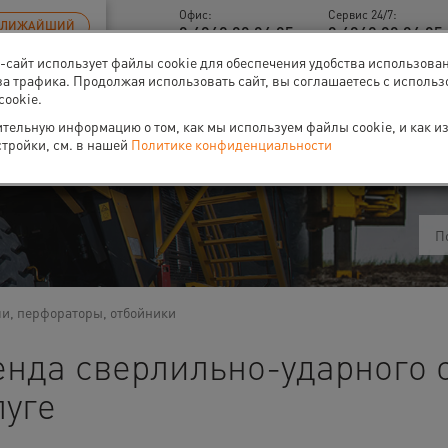
Офис:
Сервис 24/7:
БЛИЖАЙШИЙ
8 4842 90 94 95
8 4842 90 94 95 
б-сайт использует файлы cookie для обеспечения удобства использова
за трафика. Продолжая использовать сайт, вы соглашаетесь с исполь
cookie.
тельную информацию о том, как мы используем файлы cookie, и как и
ти
О нас
Событи
стройки, см. в нашей
Политике конфиденциальности
и, перфораторы, отбойники
енда сверлильно-ударного 
луге