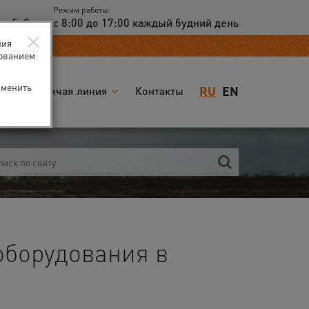
Режим работы:
доб. 2
с 8:00 до 17:00 каждый будний день
×
ния
зованием
зменить
RU
EN
я
Горячая линия
Контакты
оборудования в