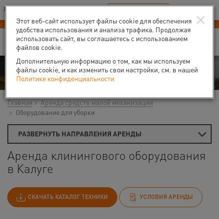
Ваш город:
Калуга
RU
EN
×
В Вашем регионе нет наших офисов
ВЫБРАТЬ БЛИЖАЙШИЙ
Этот веб-сайт использует файлы cookie для обеспечения
удобства использования и анализа трафика. Продолжая
использовать сайт, вы соглашаетесь с использованием
файлов cookie.
Дополнительную информацию о том, как мы используем
Аренда
файлы cookie, и как изменить свои настройки, см. в нашей
Политике конфиденциальности
Главная
Аренда средств малой механизации
Оборудование для уборки
РАЗВЕРНУТЬ НАПРАВЛЕНИЯ АРЕНДЫ
Аренда клинингового оборудования
в Калуге
СКАЧАТЬ КАТАЛОГ ТЕХНИКИ
УСЛОВИЯ АРЕНДЫ