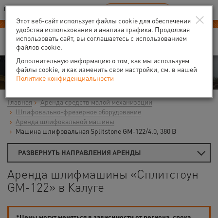
Ваш город:
Калуга
RU
EN
×
В Вашем регионе нет наших офисов
ВЫБРАТЬ БЛИЖАЙШИЙ
Этот веб-сайт использует файлы cookie для обеспечения
удобства использования и анализа трафика. Продолжая
использовать сайт, вы соглашаетесь с использованием
файлов cookie.
Дополнительную информацию о том, как мы используем
Аренда
файлы cookie, и как изменить свои настройки, см. в нашей
Политике конфиденциальности
Главная
Аренда средств малой механизации
Шлифовально-фрезерное оборудование
Аренда шлифовальной машины
Машина шлифовальная Splitstone GM-122/4.0, 380 В
РАЗВЕРНУТЬ НАПРАВЛЕНИЯ АРЕНДЫ
Аренда шлифмашины «Сплитстоун
GM-122» в Калуге
*Цены могут меняться в зависимости от региона, срока