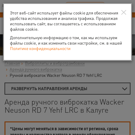
Ваш город:
Калуга
RU
EN
×
В Вашем регионе нет наших офисов
ВЫБРАТЬ БЛИЖАЙШИЙ
Этот веб-сайт использует файлы cookie для обеспечения
удобства использования и анализа трафика. Продолжая
использовать сайт, вы соглашаетесь с использованием
файлов cookie.
Дополнительную информацию о том, как мы используем
Аренда
файлы cookie, и как изменить свои настройки, см. в нашей
Политике конфиденциальности
Главная
Виброплиты и вибротрамбовки
Аренда ручного виброкатка
Ручной виброкаток Wacker Neuson RD 7 Yehf LRC
РАЗВЕРНУТЬ НАПРАВЛЕНИЯ АРЕНДЫ
Аренда ручного виброкатка Wacker
Neuson RD 7 Yehf LRC в Калуге
*Цены могут меняться в зависимости от региона, срока
аренды и количества взятого в аренду оборудования.