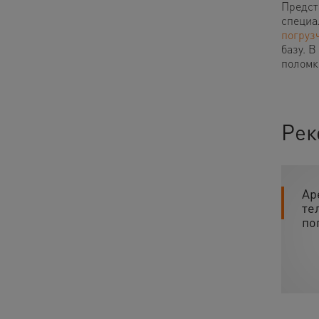
Предст
специа
погруз
базу. 
поломк
Рек
Ар
те
по