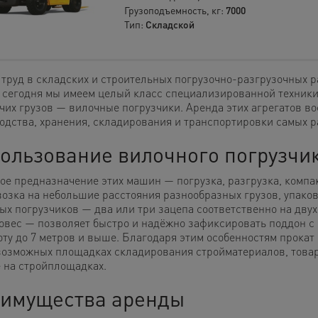
Грузоподъемность, кг:
7000
Тип:
Складской
 труд в складских и строительных погрузочно-разгрузочных 
 сегодня мы имеем целый класс специализированной техники
чих грузов — вилочные погрузчики. Аренда этих агрегатов во
одства, хранения, складирования и транспортировки самых р
ользование вилочного погрузчи
ое предназначение этих машин — погрузка, разгрузка, компа
возка на небольшие расстояния разнообразных грузов, упаков
ых погрузчиков — два или три зацепа соответственно на дву
овес — позволяет быстро и надёжно зафиксировать поддон с г
оту до 7 метров и выше. Благодаря этим особенностям прокат
возможных площадках складирования стройматериалов, товар
е на стройплощадках.
имущества аренды