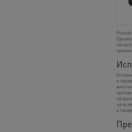
Ручной
Однако
несыпу
произв
Исп
Основн
и пере
вилочн
против
на выс
на все
а такж
Пре