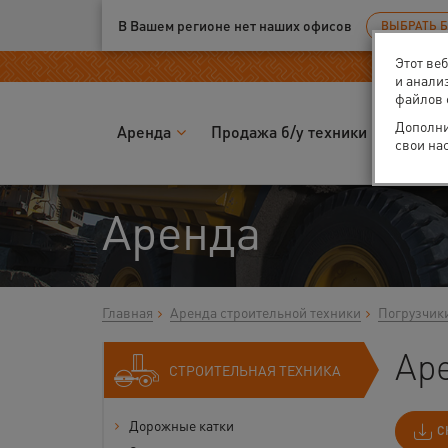
Ваш город:
Калуга
В Вашем регионе нет наших офисов
ВЫБРАТЬ 
Этот ве
и анали
файлов 
Дополни
Аренда
Продажа б/у техники
Запчас
свои на
Аренда
Главная
Аренда строительной техники
Погрузчик
Аре
СТРОИТЕЛЬНАЯ ТЕХНИКА
Дорожные катки
С