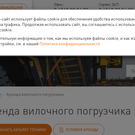
Офис:
Сервис 24/7:
БЛИЖАЙШИЙ
8 4842 90 94 95
8 4842 90 94 95 
б-сайт использует файлы cookie для обеспечения удобства использова
за трафика. Продолжая использовать сайт, вы соглашаетесь с исполь
cookie.
тельную информацию о том, как мы используем файлы cookie, и как и
ти
О нас
Событи
стройки, см. в нашей
Политике конфиденциальности
и
Аренда вилочного погрузчика
нда вилочного погрузчика 
КАЧАТЬ КАТАЛОГ ТЕХНИКИ
УСЛОВИЯ АРЕНДЫ