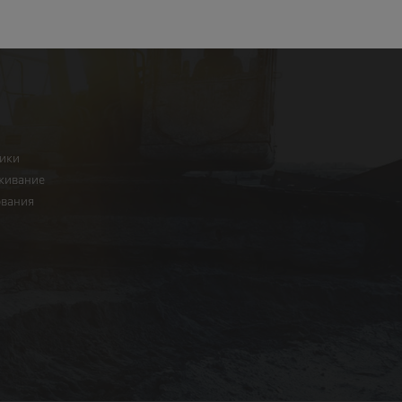
ники
живание
ования