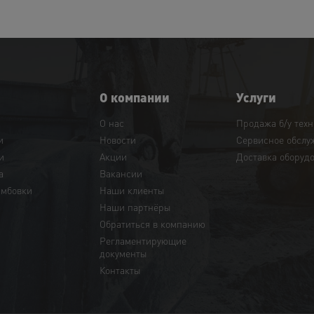
О компании
Услуги
О нас
Продажа б/у тех
и
Новости
Сервисное обслу
и
Акции
Доставка оборуд
а
Вакансии
амбовки
Наши клиенты
Наши партнёры
Обратиться в компанию
Регламентирующие
документы
Контакты