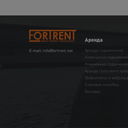
Аренда
Аренда подъемников
E-mail: info@fortrent.net
Коленчатые подъемник
Ножничные подъемник
Аренда грунтового катк
Виброплиты и вибротр
Cтеновая опалубка
Бытовки