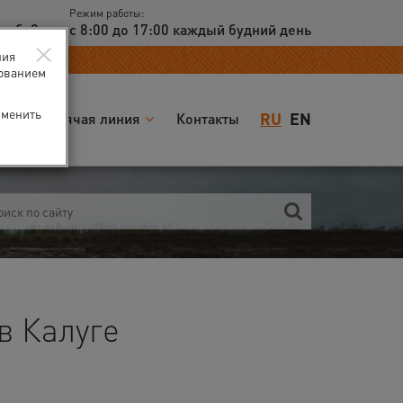
Режим работы:
доб. 2
с 8:00 до 17:00 каждый будний день
×
ния
зованием
зменить
RU
EN
я
Горячая линия
Контакты
в Калуге