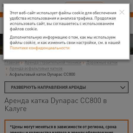
Ваш город:
Калуга
RU
EN
×
В Вашем регионе нет наших офисов
ВЫБРАТЬ БЛИЖАЙШИЙ
Этот веб-сайт использует файлы cookie для обеспечения
удобства использования и анализа трафика. Продолжая
использовать сайт, вы соглашаетесь с использованием
файлов cookie.
Дополнительную информацию о том, как мы используем
Аренда
файлы cookie, и как изменить свои настройки, см. в нашей
Политике конфиденциальности
Главная
Аренда строительной техники
Дорожные катки
Аренда асфальтовых катков
Асфальтовый каток Dynapac CС800
РАЗВЕРНУТЬ НАПРАВЛЕНИЯ АРЕНДЫ
Аренда катка Dynapac CС800 в
Калуге
*Цены могут меняться в зависимости от региона, срока
аренды и количества взятого в аренду оборудования.