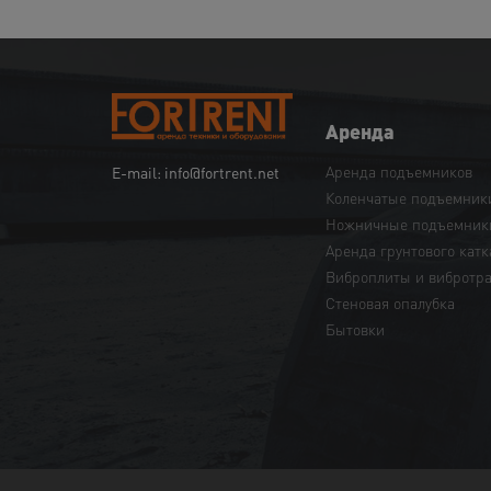
Аренда
Аренда подъемников
E-mail: info@fortrent.net
Коленчатые подъемник
Ножничные подъемник
Аренда грунтового катк
Виброплиты и вибротр
Cтеновая опалубка
Бытовки