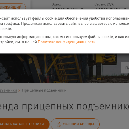
Офис:
Сервис 24/7:
БЛИЖАЙШИЙ
8 4842 90 94 95
8 4842 90 94 95 
б-сайт использует файлы cookie для обеспечения удобства использова
за трафика. Продолжая использовать сайт, вы соглашаетесь с исполь
cookie.
тельную информацию о том, как мы используем файлы cookie, и как и
ти
О нас
Событи
стройки, см. в нашей
Политике конфиденциальности
дъемники
Прицепные подъемники
енда прицепных подъемнико
КАЧАТЬ КАТАЛОГ ТЕХНИКИ
УСЛОВИЯ АРЕНДЫ