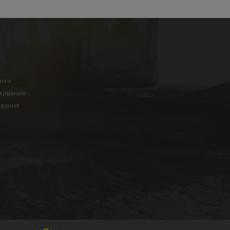
ники
живание
ования