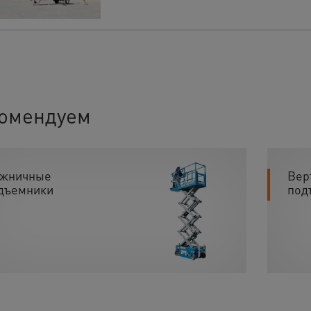
омендуем
жничные
Вер
дъемники
под