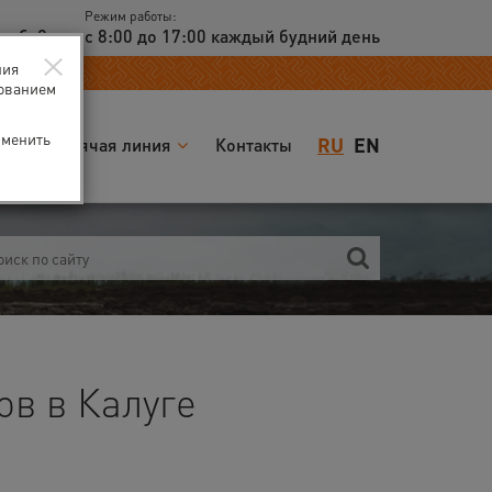
Режим работы:
доб. 2
с 8:00 до 17:00 каждый будний день
×
ния
зованием
зменить
RU
EN
я
Горячая линия
Контакты
в в Калуге