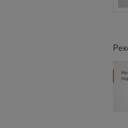
Рек
Но
по