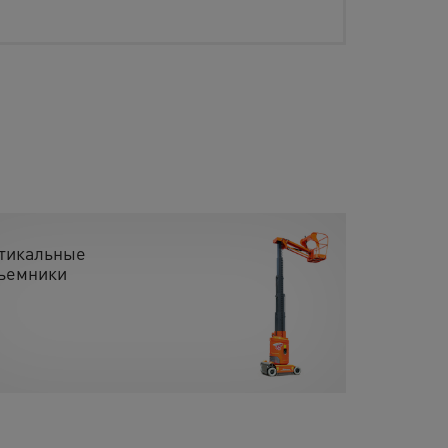
тикальные
ъемники