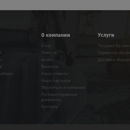
О компании
Услуги
О нас
Продажа б/у тех
и
Новости
Сервисное обслу
и
Акции
Доставка оборуд
а
Вакансии
амбовки
Наши клиенты
Наши партнёры
Обратиться в компанию
Регламентирующие
документы
Контакты