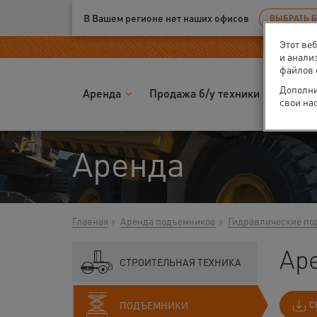
Ваш город:
Калуга
В Вашем регионе нет наших офисов
ВЫБРАТЬ 
Этот ве
и анали
файлов 
Дополни
Аренда
Продажа б/у техники
Запчас
свои на
Аренда
Главная
Аренда подъемников
Гидравлические по
Ар
СТРОИТЕЛЬНАЯ ТЕХНИКА
ПОДЪЕМНИКИ
С