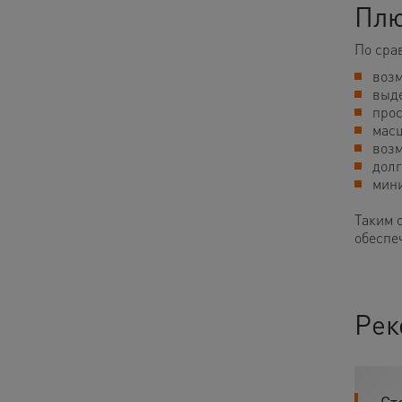
Плю
По сра
возм
выде
прос
масш
возм
долг
мини
Таким 
обеспе
Рек
Cт