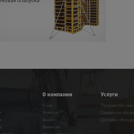
О компании
Услуги
О нас
Продажа б/у тех
и
Новости
Сервисное обслу
и
Акции
Доставка оборуд
а
Вакансии
амбовки
Наши клиенты