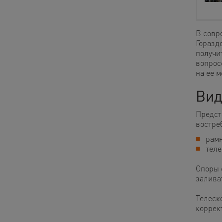
В совр
Горазд
получи
вопрос
на ее 
Вид
Предст
востре
рам
теле
Опоры 
залива
Телеск
коррек