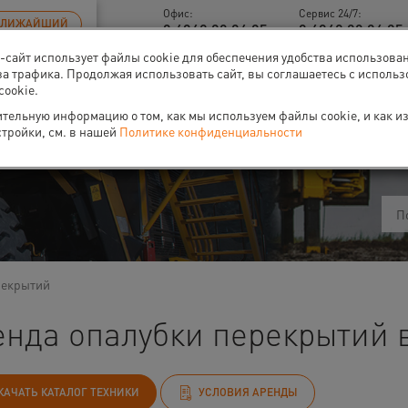
Офис:
Сервис 24/7:
БЛИЖАЙШИЙ
8 4842 90 94 95
8 4842 90 94 95 
б-сайт использует файлы cookie для обеспечения удобства использова
за трафика. Продолжая использовать сайт, вы соглашаетесь с исполь
cookie.
тельную информацию о том, как мы используем файлы cookie, и как и
ти
О нас
Событи
стройки, см. в нашей
Политике конфиденциальности
рекрытий
енда опалубки перекрытий в
КАЧАТЬ КАТАЛОГ ТЕХНИКИ
УСЛОВИЯ АРЕНДЫ