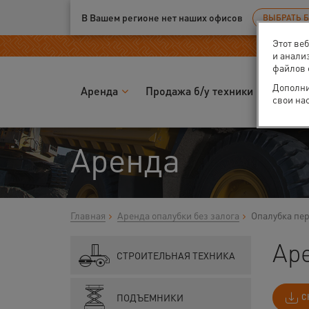
Ваш город:
Калуга
В Вашем регионе нет наших офисов
ВЫБРАТЬ 
Этот ве
и анали
файлов 
Дополни
Аренда
Продажа б/у техники
Запчас
свои на
Аренда
Главная
Аренда опалубки без залога
Опалубка пе
Ар
СТРОИТЕЛЬНАЯ ТЕХНИКА
ПОДЪЕМНИКИ
С