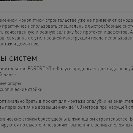
еменном монолитном строительстве уже не применяют самоде
о практичнее использовать специальные быстросборные сис
ть качественную и ровную заливку без протечек и дефектов. 
ов, связанных с утилизацией конструкции после использовани
монтаж и демонтаж.
ы систем
авительство FORTRENT в Калуге предлагает два вида опалуб
бованы:
ные опоры;
скопические стойки.
оптимально брать в прокат для монтажа опалубки на значите
ть перекрытия на возвышениях до 100 метров при несущей спо
опические стойки более удобны в жилищном строительстве. Б
тируются по высоте и позволяют выполнять заливки сложных