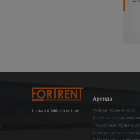
Аренда
Аренда подъемников
E-mail: info@fortrent.net
Коленчатые подъемник
Ножничные подъемник
Аренда грунтового катк
Виброплиты и вибротр