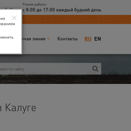
Режим работы:
доб. 2
с 8:00 до 17:00 каждый будний день
×
ния
зованием
зменить
RU
EN
я
Горячая линия
Контакты
 Калуге