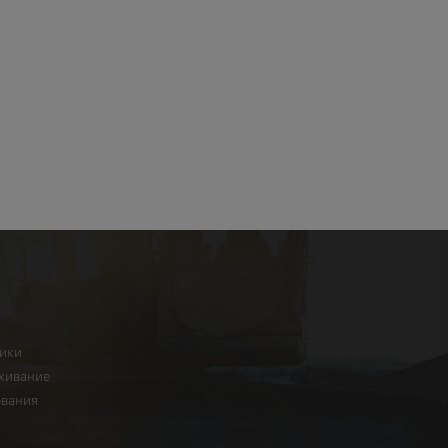
ники
живание
ования