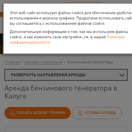
Ваш город:
Калуга
RU
EN
В Вашем регионе нет наших офисов
ВЫБРАТЬ БЛИЖАЙШИЙ
Этот веб-сайт использует файлы cookie для обеспечения удобств
использования и анализа трафика. Продолжая использовать сай
вы соглашаетесь с использованием файлов cookie.
Дополнительную информацию о том, как мы используем файлы
cookie, и как изменить свои настройки, см. в нашей
Политике
Аренда
конфиденциальности
Главная
Аренда генераторов
Бензиновые генераторы
РАЗВЕРНУТЬ НАПРАВЛЕНИЯ АРЕНДЫ
Аренда бензинового генератора в
Калуге
СКАЧАТЬ КАТАЛОГ ТЕХНИКИ
УСЛОВИЯ АРЕНДЫ